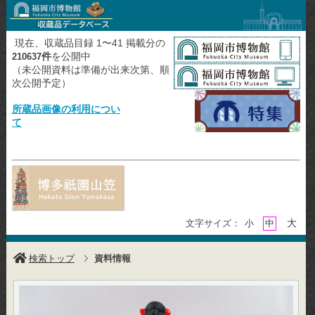
現在、収蔵品目録 1〜41 掲載分の
件
を公開中
210637
（未公開資料は準備が出来次第、順
次公開予定）
所蔵品画像の利用につい
て
大
文字サイズ：
小
中
検索トップ
資料情報