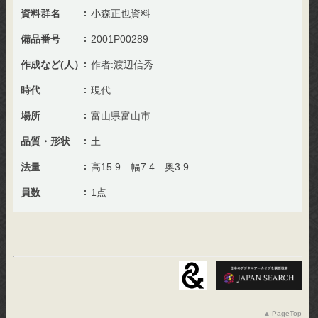
資料群名
小森正也資料
備品番号
2001P00289
作成など(人）
作者:渡辺信秀
時代
現代
場所
富山県富山市
品質・形状
土
法量
高15.9 幅7.4 奥3.9
員数
1点
PageTop