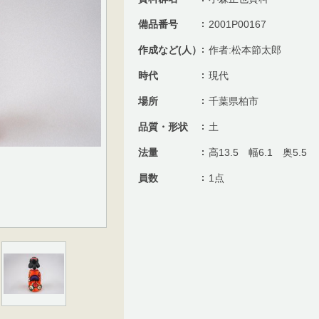
備品番号
2001P00167
作成など(人）
作者:松本節太郎
時代
現代
場所
千葉県柏市
品質・形状
土
法量
高13.5 幅6.1 奥5.5
員数
1点