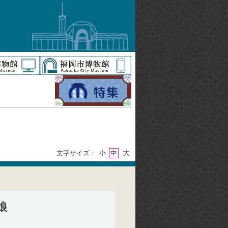
大
文字サイズ：
小
中
娘