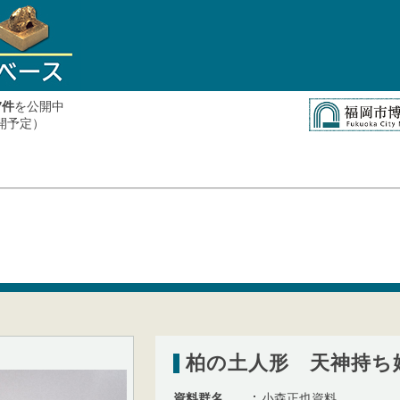
件
を公開中
7
公開予定）
柏の土人形 天神持ち
資料群名
小森正也資料