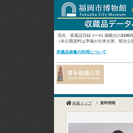
現在、収蔵品目録 1〜41 掲載分の
21063
（未公開資料は準備が出来次第、順次
所蔵品画像の利用について
資料情報
検索トップ