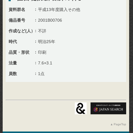
資料群名
平成13年度購入その他
備品番号
2001B00706
作成など(人）
不詳
時代
明治25年
品質・形状
印刷
法量
7.6×3.1
員数
1点
PageTop