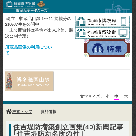
現在、収蔵品目録 1〜41 掲載分の
件
を公開中
210637
（未公開資料は準備が出来次第、順
次公開予定）
所蔵品画像の利用につい
て
大
文字サイズ：
小
中
検索トップ
資料情報
住吉堤防増築創立画集(40)新聞記事
｢住吉堤防新名所の件｣