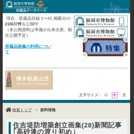
現在、収蔵品目録 1〜41 掲載分の
件
を公開中
210637
（未公開資料は準備が出来次第、順
次公開予定）
所蔵品画像の利用につい
て
大
文字サイズ：
小
中
検索トップ
資料情報
住吉堤防増築創立画集(28)新聞記事
｢高砂連の渡り初め｣