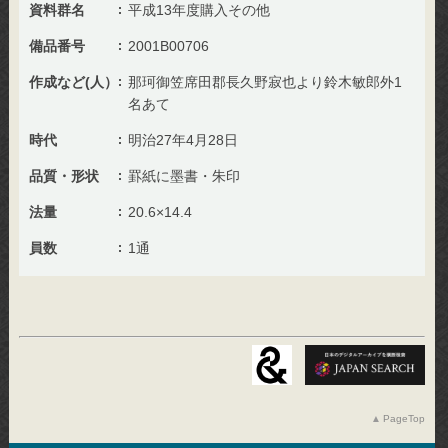
資料群名
平成13年度購入その他
備品番号
2001B00706
作成など(人）
那珂御笠席田郡長久野寂也より鈴木敏郎外1
名あて
時代
明治27年4月28日
品質・形状
罫紙に墨書・朱印
法量
20.6×14.4
員数
1通
PageTop