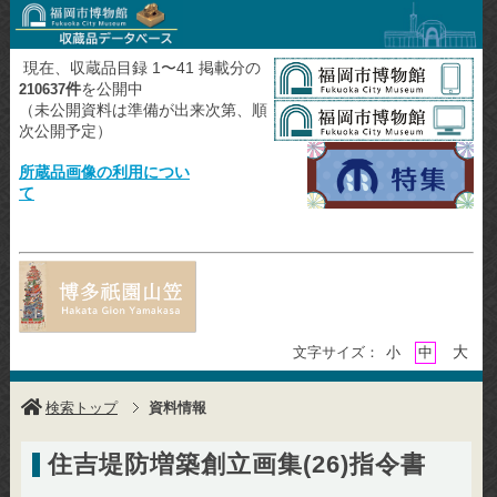
現在、収蔵品目録 1〜41 掲載分の
件
を公開中
210637
（未公開資料は準備が出来次第、順
次公開予定）
所蔵品画像の利用につい
て
大
文字サイズ：
小
中
検索トップ
資料情報
住吉堤防増築創立画集(26)指令書