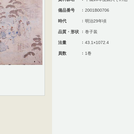
備品番号
2001B00706
時代
明治29年頃
品質・形状
巻子装
法量
43.1×1072.4
員数
1巻