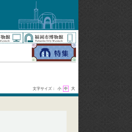
大
文字サイズ：
小
中