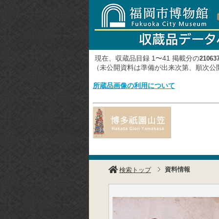
現在、収蔵品目録 1〜41 掲載分の
21063
（未公開資料は準備が出来次第、順次
所蔵品画像の利用について
資料情報
検索トップ