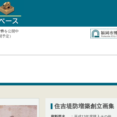
件
を公開中
7
公開予定）
住吉堤防増築創立画集
資料群名
平成13年度購入その他