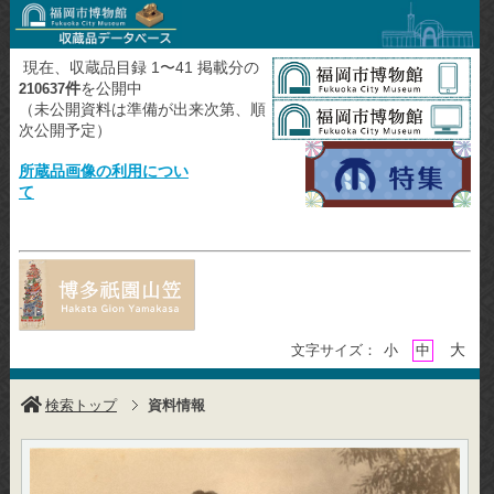
現在、収蔵品目録 1〜41 掲載分の
件
を公開中
210637
（未公開資料は準備が出来次第、順
次公開予定）
所蔵品画像の利用につい
て
大
文字サイズ：
小
中
検索トップ
資料情報