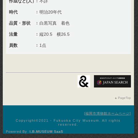
作成など(人）
不詳
時代
明治20年代
品質・形状
白黒写真 着色
法量
縦20.5 横26.5
員数
1点
PageTop
福岡市博物館ホームページ
Copyright©︎2021 - Fukuoka City Museum. All rights
reserved.
Powered By
I.B.MUSEUM SaaS