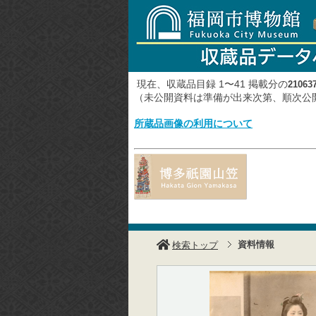
現在、収蔵品目録 1〜41 掲載分の
21063
（未公開資料は準備が出来次第、順次
所蔵品画像の利用について
資料情報
検索トップ