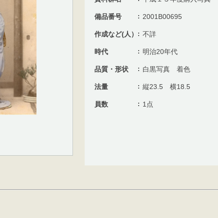
備品番号
2001B00695
作成など(人）
不詳
時代
明治20年代
品質・形状
白黒写真 着色
法量
縦23.5 横18.5
員数
1点