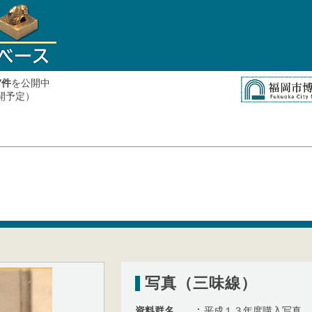
件
を公開中
7
公開予定）
写真（三味線）
資料群名
平成１３年度購入写真