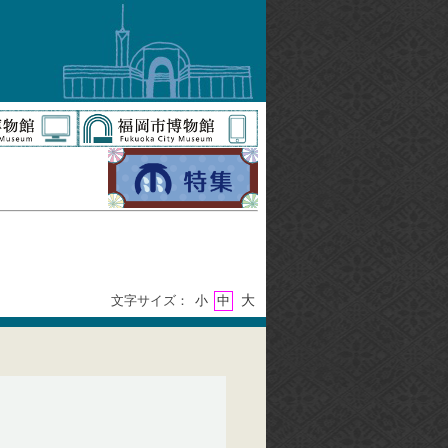
大
文字サイズ：
小
中