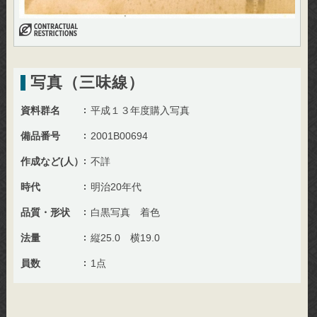
写真（三味線）
資料群名
平成１３年度購入写真
備品番号
2001B00694
作成など(人）
不詳
時代
明治20年代
品質・形状
白黒写真 着色
法量
縦25.0 横19.0
員数
1点