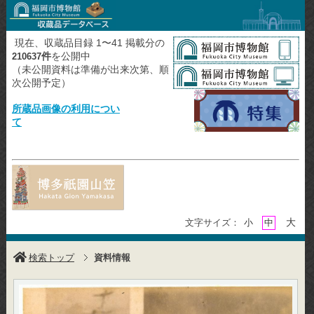
現在、収蔵品目録 1〜41 掲載分の
件
を公開中
210637
（未公開資料は準備が出来次第、順
次公開予定）
所蔵品画像の利用につい
て
大
文字サイズ：
小
中
検索トップ
資料情報