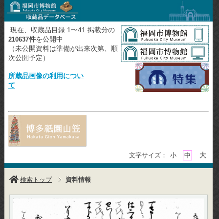
現在、収蔵品目録 1〜41 掲載分の
件
を公開中
210637
（未公開資料は準備が出来次第、順
次公開予定）
所蔵品画像の利用につい
て
大
文字サイズ：
小
中
検索トップ
資料情報