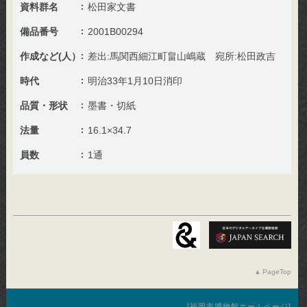
資料群名
松田家文書
備品番号
2001B00294
作成など(人）
差出:馬関西細江町畠山嶋蔵 宛所:松田政吉
時代
明治33年1月10日消印
品質・形状
墨書・切紙
法量
16.1×34.7
員数
1通
PageTop
福岡市博物館ホームページ