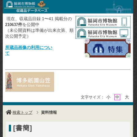
現在、収蔵品目録 1〜41 掲載分の
件
を公開中
210637
（未公開資料は準備が出来次第、順
次公開予定）
所蔵品画像の利用につい
て
大
文字サイズ：
小
中
検索トップ
資料情報
[書簡]