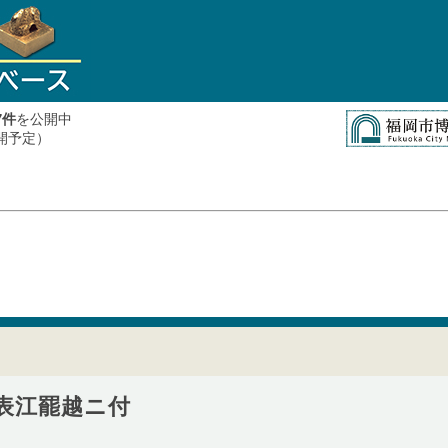
件
を公開中
7
公開予定）
表江罷越ニ付