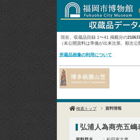
現在、収蔵品目録 1〜41 掲載分の
21063
（未公開資料は準備が出来次第、順次
所蔵品画像の利用について
資料情報
検索トップ
弘浦人為商売五嶋
資料群名
松田家文書