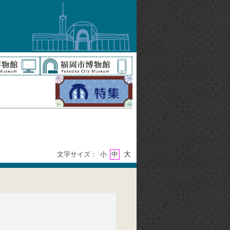
大
文字サイズ：
小
中