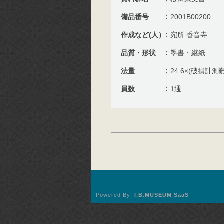
備品番号
2001B00200
作成など(人）
宛所:香音寺
品質・形状
墨書・継紙
法量
24.6×(破損計測難
員数
1通
Powered By
I.B.MUSEUM SaaS