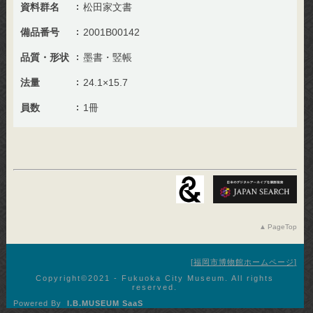
資料群名
松田家文書
備品番号
2001B00142
品質・形状
墨書・竪帳
法量
24.1×15.7
員数
1冊
PageTop
福岡市博物館ホームページ
Copyright©︎2021 - Fukuoka City Museum. All rights
reserved.
Powered By
I.B.MUSEUM SaaS