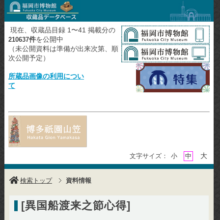
現在、収蔵品目録 1〜41 掲載分の
件
を公開中
210637
（未公開資料は準備が出来次第、順
次公開予定）
所蔵品画像の利用につい
て
大
文字サイズ：
小
中
検索トップ
資料情報
[異国船渡来之節心得]