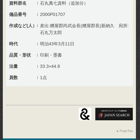
資料群名
石丸萬七資料（追加分）
備品番号
2000P01707
作成など(人）
差出:糟屋郡尚武会長(糟屋郡長)新納久 宛所:
石丸万太郎
時代
明治43年3月11日
品質・形状
印刷・墨書
法量
33.3×44.8
員数
1点
PageTop