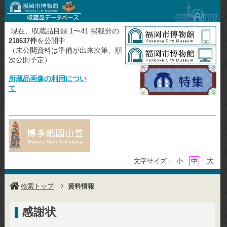
現在、収蔵品目録 1〜41 掲載分の
件
を公開中
210637
（未公開資料は準備が出来次第、順
次公開予定）
所蔵品画像の利用につい
て
大
文字サイズ：
小
中
検索トップ
資料情報
感謝状