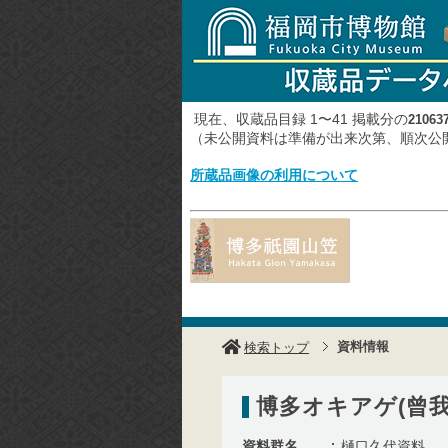
現在、収蔵品目録 1〜41 掲載分の
21063
（未公開資料は準備が出来次第、順次
所蔵品画像の利用について
資料情報
検索トップ
博多オキアゲ(曾
資料群名
樋口久代資料