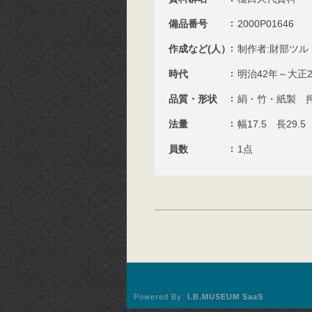
備品番号
2000P01646
作成など(人）
制作者:財部ツル
時代
明治42年～大正
品質・形状
絹・竹・紙製 
法量
幅17.5 長29.5 
員数
1点
Powered By
I.B.MUSEUM SaaS