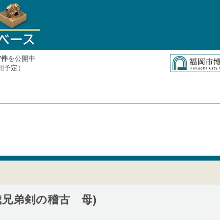
件
を公開中
7
公開予定）
我兄弟剣の稽古 母)