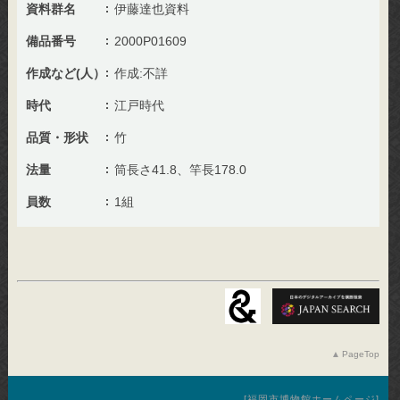
資料群名
伊藤達也資料
備品番号
2000P01609
作成など(人）
作成:不詳
時代
江戸時代
品質・形状
竹
法量
筒長さ41.8、竿長178.0
員数
1組
PageTop
福岡市博物館ホームページ