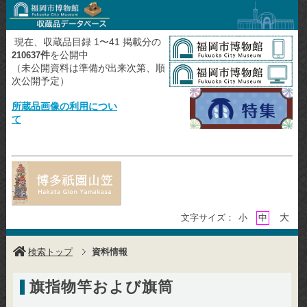
現在、収蔵品目録 1〜41 掲載分の
件
を公開中
210637
（未公開資料は準備が出来次第、順
次公開予定）
所蔵品画像の利用につい
て
大
文字サイズ：
小
中
検索トップ
資料情報
旗指物竿および旗筒