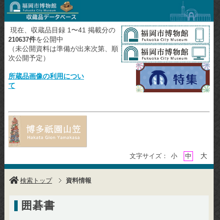
現在、収蔵品目録 1〜41 掲載分の
件
を公開中
210637
（未公開資料は準備が出来次第、順
次公開予定）
所蔵品画像の利用につい
て
大
文字サイズ：
小
中
検索トップ
資料情報
囲碁書