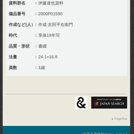
資料群名
伊藤達也資料
備品番号
2000P01590
作成など(人）
作成:吉田平右衛門
時代
享保19年写
品質・形状
書綴
法量
24.1×16.8
員数
1綴
PageTop
福岡市博物館ホームページ