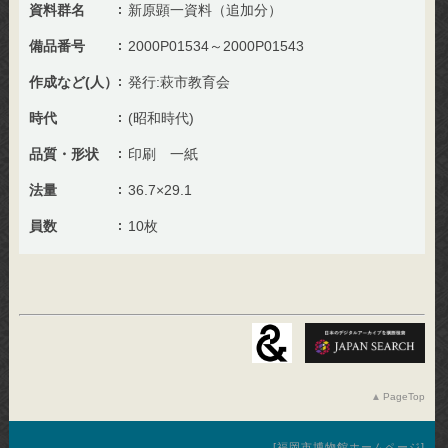
資料群名
新原顕一資料（追加分）
備品番号
2000P01534～2000P01543
作成など(人）
発行:萩市教育会
時代
(昭和時代)
品質・形状
印刷 一紙
法量
36.7×29.1
員数
10枚
PageTop
福岡市博物館ホームページ