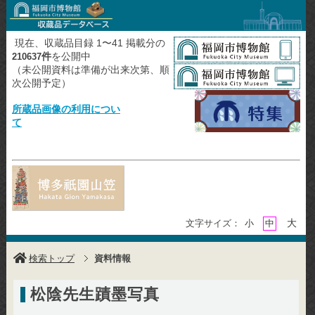
現在、収蔵品目録 1〜41 掲載分の
件
を公開中
210637
（未公開資料は準備が出来次第、順
次公開予定）
所蔵品画像の利用につい
て
大
文字サイズ：
小
中
検索トップ
資料情報
松陰先生蹟墨写真