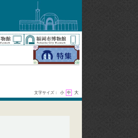
大
文字サイズ：
小
中