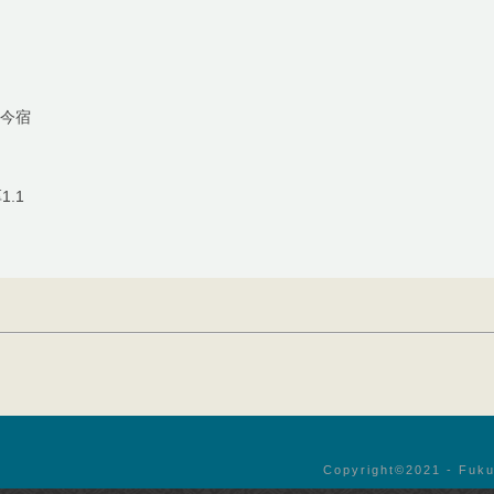
区今宿
1.1
Copyright©︎2021 - Fuku