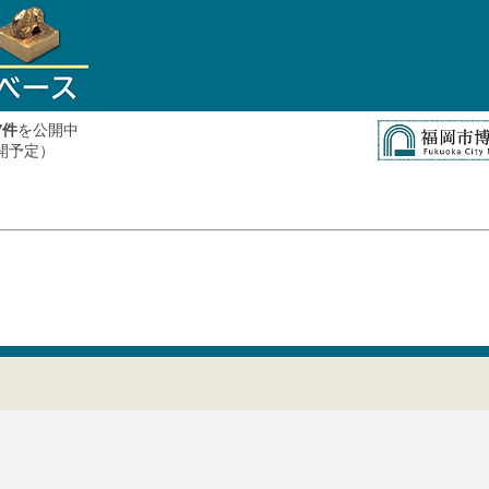
件
を公開中
7
公開予定）