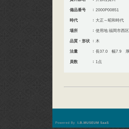
備品番号
2000P00851
時代
大正～昭和時代
場所
使用地:福岡市西
品質・形状
木
法量
長37.0 幅7.9 厚
員数
1点
Powered By
I.B.MUSEUM SaaS