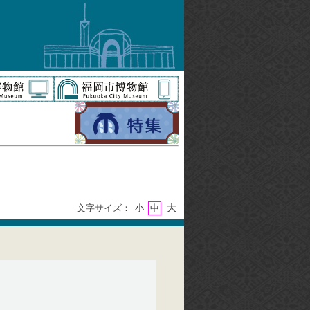
大
文字サイズ：
小
中