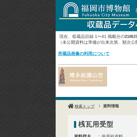
現在、収蔵品目録 1〜41 掲載分の
21063
（未公開資料は準備が出来次第、順次
所蔵品画像の利用について
資料情報
検索トップ
桟瓦用受型
資料群名
井原桂資料