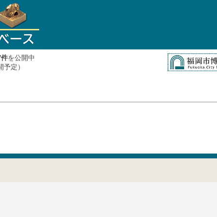
件
を公開中
7
公開予定）