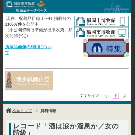
現在、収蔵品目録 1〜41 掲載分の
件
を公開中
210637
（未公開資料は準備が出来次第、順
次公開予定）
所蔵品画像の利用につい
て
大
文字サイズ：
小
中
検索トップ
資料情報
レコード「酒は涙か溜息か／女の
階級」