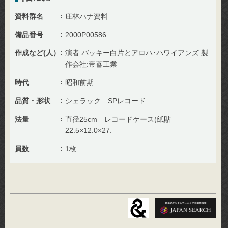
資料群名
庄林ハナ資料
備品番号
2000P00586
作成など(人）
演者:バッキー白片とアロハ･ハワイアンズ 製
作会社:帝蓄工業
時代
昭和前期
品質・形状
シェラック SPレコード
法量
直径25cm レコードケース(紙貼
22.5×12.0×27.
員数
1枚