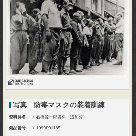
写真 防毒マスクの装着訓練
資料群名
石橋源一郎資料（追加分）
備品番号
1999P01185