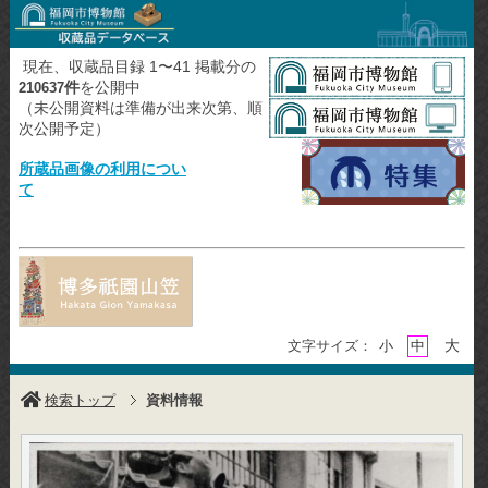
現在、収蔵品目録 1〜41 掲載分の
件
を公開中
210637
（未公開資料は準備が出来次第、順
次公開予定）
所蔵品画像の利用につい
て
大
文字サイズ：
小
中
検索トップ
資料情報