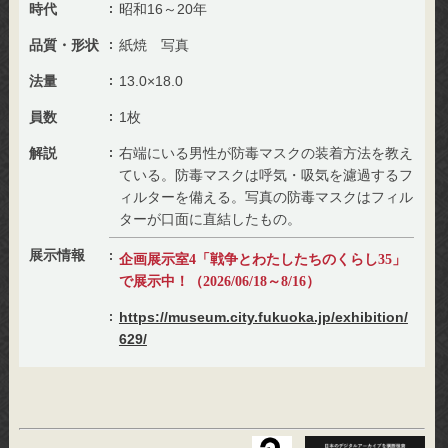
時代
昭和16～20年
品質・形状
紙焼 写真
法量
13.0×18.0
員数
1枚
解説
右端にいる男性が防毒マスクの装着方法を教え
ている。防毒マスクは呼気・吸気を濾過するフ
ィルターを備える。写真の防毒マスクはフィル
ターが口面に直結したもの。
展示情報
企画展示室4「戦争とわたしたちのくらし35」
で展示中！（2026/06/18～8/16）
https://museum.city.fukuoka.jp/exhibition/
629/