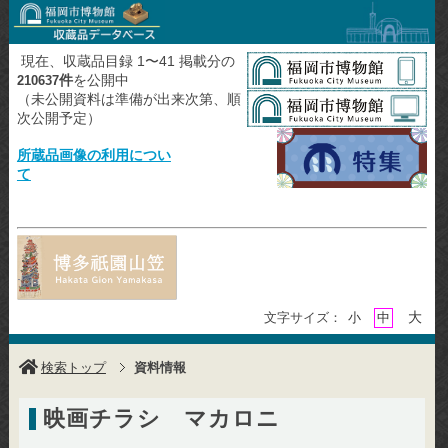
現在、収蔵品目録 1〜41 掲載分の
件
を公開中
210637
（未公開資料は準備が出来次第、順
次公開予定）
所蔵品画像の利用につい
て
大
文字サイズ：
小
中
検索トップ
資料情報
映画チラシ マカロニ