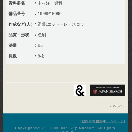
資料群名
中村洋一資料
備品番号
1998P15090
作成など(人）
監督:エットーレ・スコラ
品質・形状
色刷
法量
B5
員数
8枚
PageTop
福岡市博物館ホームページ
Copyright©︎2021 - Fukuoka City Museum. All rights
reserved.