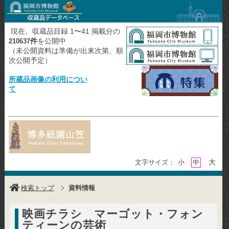
現在、収蔵品目録 1〜41 掲載分の
件
を公開中
210637
（未公開資料は準備が出来次第、順
次公開予定）
所蔵品画像の利用につい
て
大
文字サイズ：
小
中
検索トップ
資料情報
映画チラシ マーゴット・フォン
ティーンの芸術