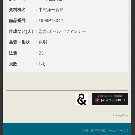
資料群名
中村洋一資料
備品番号
1998P15042
作成など(人）
監督:ポール・ツィンナー
品質・形状
色刷
法量
B5
員数
1枚
PageTop
福岡市博物館ホームページ