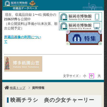
現在、収蔵品目録 1〜41 掲載分の
件
を公開中
210637
（未公開資料は準備が出来次第、順
次公開予定）
所蔵品画像の利用につい
て
大
文字サイズ：
小
中
検索トップ
資料情報
映画チラシ 炎の少女チャーリー