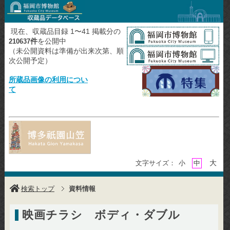
現在、収蔵品目録 1〜41 掲載分の
件
を公開中
210637
（未公開資料は準備が出来次第、順
次公開予定）
所蔵品画像の利用につい
て
大
文字サイズ：
小
中
検索トップ
資料情報
映画チラシ ボディ・ダブル