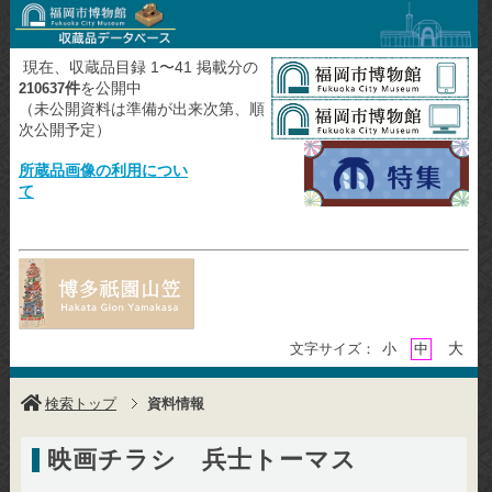
現在、収蔵品目録 1〜41 掲載分の
件
を公開中
210637
（未公開資料は準備が出来次第、順
次公開予定）
所蔵品画像の利用につい
て
大
文字サイズ：
小
中
検索トップ
資料情報
映画チラシ 兵士トーマス