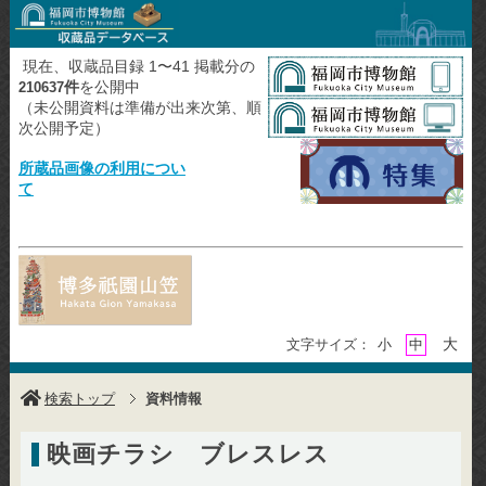
現在、収蔵品目録 1〜41 掲載分の
件
を公開中
210637
（未公開資料は準備が出来次第、順
次公開予定）
所蔵品画像の利用につい
て
大
文字サイズ：
小
中
検索トップ
資料情報
映画チラシ ブレスレス