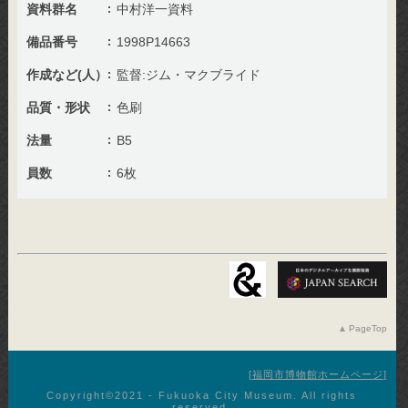
資料群名
中村洋一資料
備品番号
1998P14663
作成など(人）
監督:ジム・マクブライド
品質・形状
色刷
法量
B5
員数
6枚
PageTop
福岡市博物館ホームページ
Copyright©︎2021 - Fukuoka City Museum. All rights
reserved.