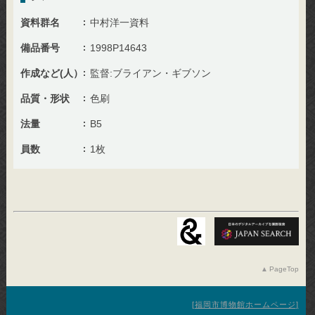
資料群名
中村洋一資料
備品番号
1998P14643
作成など(人）
監督:ブライアン・ギブソン
品質・形状
色刷
法量
B5
員数
1枚
PageTop
福岡市博物館ホームページ