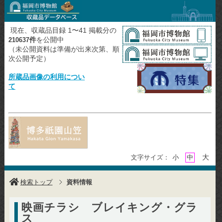
現在、収蔵品目録 1〜41 掲載分の
件
を公開中
210637
（未公開資料は準備が出来次第、順
次公開予定）
所蔵品画像の利用につい
て
大
文字サイズ：
小
中
検索トップ
資料情報
映画チラシ ブレイキング・グラ
ス