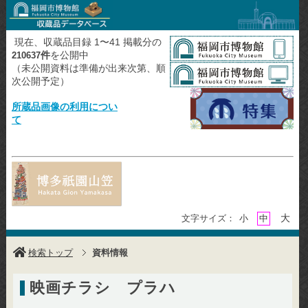
現在、収蔵品目録 1〜41 掲載分の
件
を公開中
210637
（未公開資料は準備が出来次第、順
次公開予定）
所蔵品画像の利用につい
て
大
文字サイズ：
小
中
検索トップ
資料情報
映画チラシ プラハ