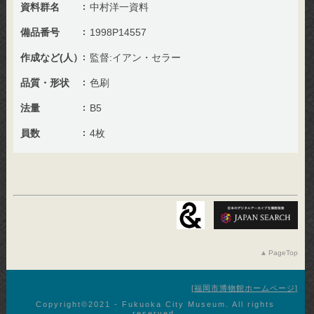
資料群名
中村洋一資料
備品番号
1998P14557
作成など(人）
監督:イアン・セラー
品質・形状
色刷
法量
B5
員数
4枚
PageTop
福岡市博物館ホームページ
Copyright©︎2021 - Fukuoka City Museum. All rights
reserved.