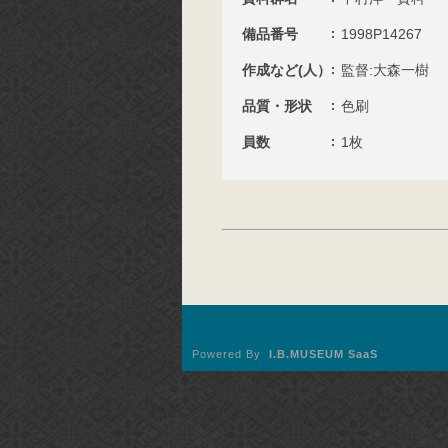
備品番号
1998P14267
作成など(人）
監督:大森一樹
品質・形状
色刷
員数
1枚
Powered By
I.B.MUSEUM SaaS