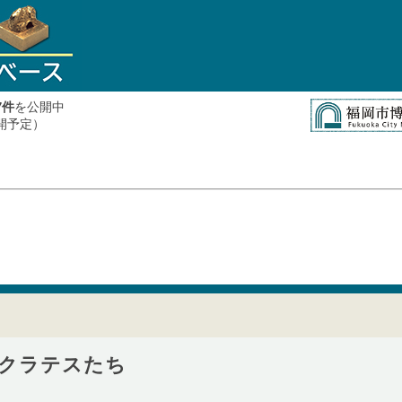
件
を公開中
7
公開予定）
クラテスたち