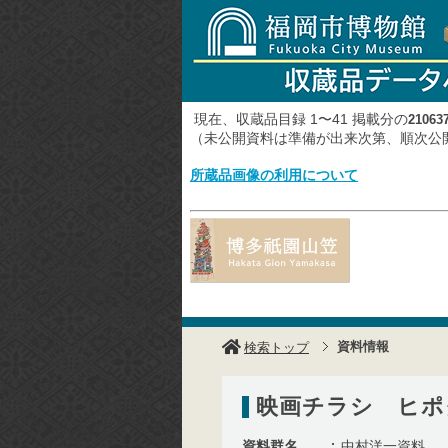
現在、収蔵品目録 1〜41 掲載分の
21063
（未公開資料は準備が出来次第、順次
所蔵品画像の利用について
資料情報
検索トップ
映画チラシ ヒポ
資料群名
中村洋一資料