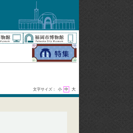
大
文字サイズ：
小
中