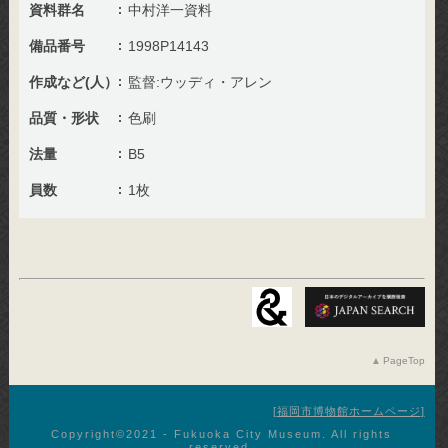
資料群名
中村洋一資料
備品番号
1998P14143
作成など(人）
監督:ウッディ・アレン
品質・形状
色刷
法量
B5
員数
1枚
PageTop
福岡市博物館ホームページ
Copyright©︎2021 - Fukuoka City Museum. All rights
reserved.