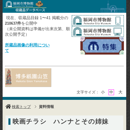
現在、収蔵品目録 1〜41 掲載分の
件
を公開中
210637
（未公開資料は準備が出来次第、順
次公開予定）
所蔵品画像の利用につい
て
大
文字サイズ：
小
中
検索トップ
資料情報
映画チラシ ハンナとその姉妹