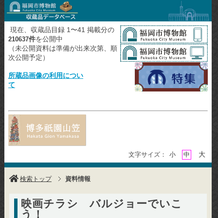
現在、収蔵品目録 1〜41 掲載分の
件
を公開中
210637
（未公開資料は準備が出来次第、順
次公開予定）
所蔵品画像の利用につい
て
大
文字サイズ：
小
中
検索トップ
資料情報
映画チラシ バルジョーでいこ
う！