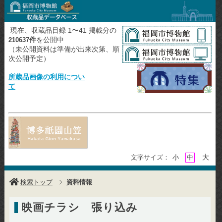
現在、収蔵品目録 1〜41 掲載分の
件
を公開中
210637
（未公開資料は準備が出来次第、順
次公開予定）
所蔵品画像の利用につい
て
大
文字サイズ：
小
中
検索トップ
資料情報
映画チラシ 張り込み