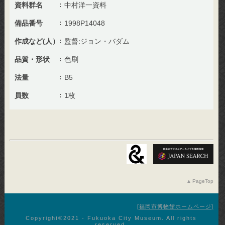
資料群名
中村洋一資料
備品番号
1998P14048
作成など(人）
監督:ジョン・バダム
品質・形状
色刷
法量
B5
員数
1枚
PageTop
福岡市博物館ホームページ
Copyright©︎2021 - Fukuoka City Museum. All rights
reserved.