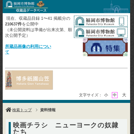
現在、収蔵品目録 1〜41 掲載分の
件
を公開中
210637
（未公開資料は準備が出来次第、順
次公開予定）
所蔵品画像の利用につい
て
大
文字サイズ：
小
中
検索トップ
資料情報
映画チラシ ニューヨークの奴隷
たち