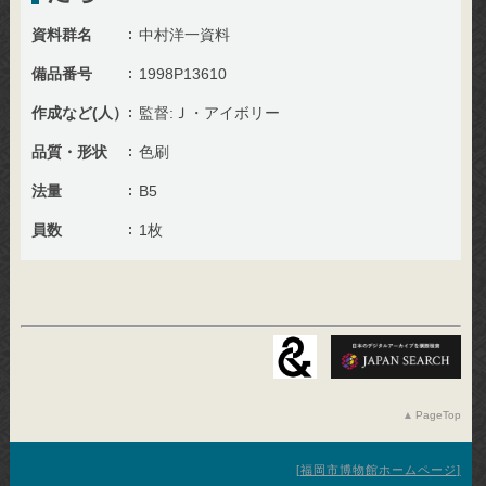
資料群名
中村洋一資料
備品番号
1998P13610
作成など(人）
監督:Ｊ・アイボリー
品質・形状
色刷
法量
B5
員数
1枚
PageTop
福岡市博物館ホームページ