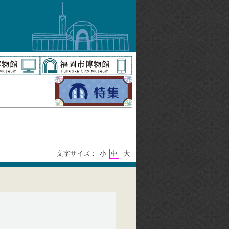
大
文字サイズ：
小
中