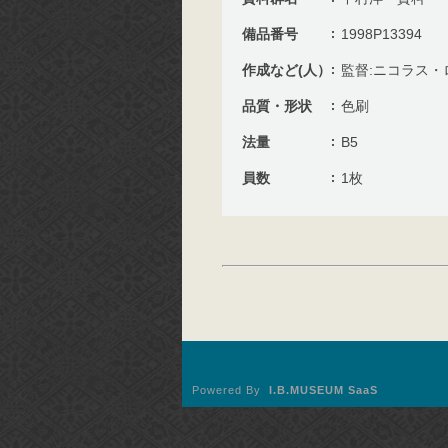
備品番号
1998P13394
作成など(人）
監督:ニコラス・
品質・形状
色刷
法量
B5
員数
1枚
Powered By
I.B.MUSEUM SaaS