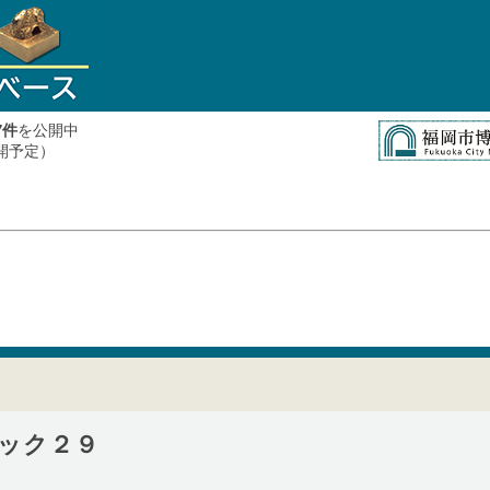
件
を公開中
7
公開予定）
ック２９