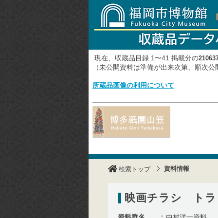
現在、収蔵品目録 1〜41 掲載分の
21063
（未公開資料は準備が出来次第、順次
所蔵品画像の利用について
資料情報
検索トップ
映画チラシ トラ
資料群名
中村洋一資料