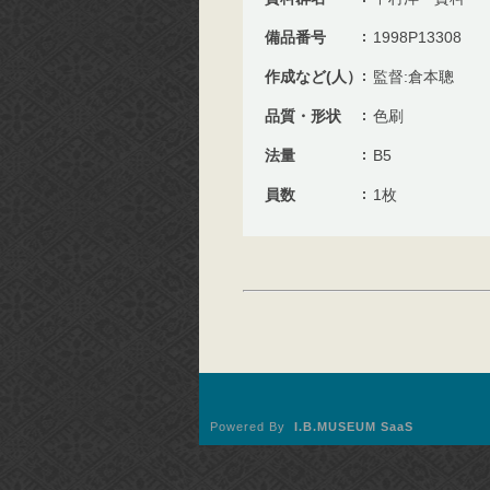
備品番号
1998P13308
作成など(人）
監督:倉本聰
品質・形状
色刷
法量
B5
員数
1枚
Powered By
I.B.MUSEUM SaaS