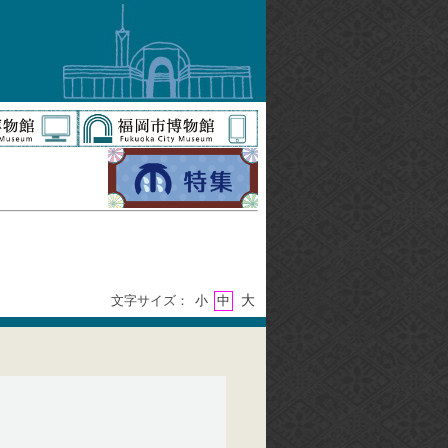
大
文字サイズ：
小
中