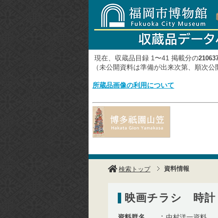
現在、収蔵品目録 1〜41 掲載分の
21063
（未公開資料は準備が出来次第、順次
所蔵品画像の利用について
資料情報
検索トップ
映画チラシ 時計
資料群名
中村洋一資料