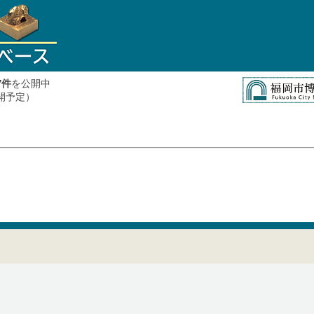
件
を公開中
7
公開予定）