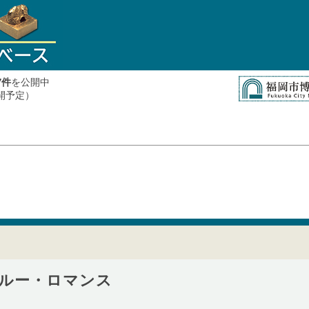
件
を公開中
7
公開予定）
ルー・ロマンス