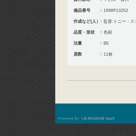
備品番号
1998P13252
作成など(人）
監督:トニー・ス
品質・形状
色刷
法量
B5
員数
11枚
Powered By
I.B.MUSEUM SaaS