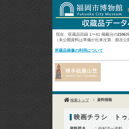
現在、収蔵品目録 1〜41 掲載分の
21063
（未公開資料は準備が出来次第、順次
所蔵品画像の利用について
資料情報
検索トップ
映画チラシ トゥ
資料群名
中村洋一資料