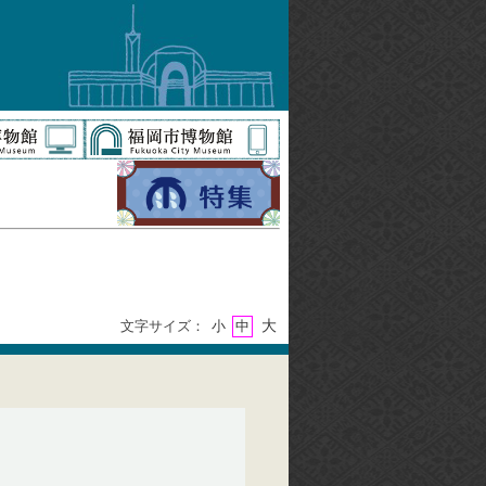
大
文字サイズ：
小
中