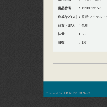
備品番号
1998P13157
作成など(人）
監督:マイケル・
品質・形状
色刷
法量
B5
員数
1枚
Powered By
I.B.MUSEUM SaaS