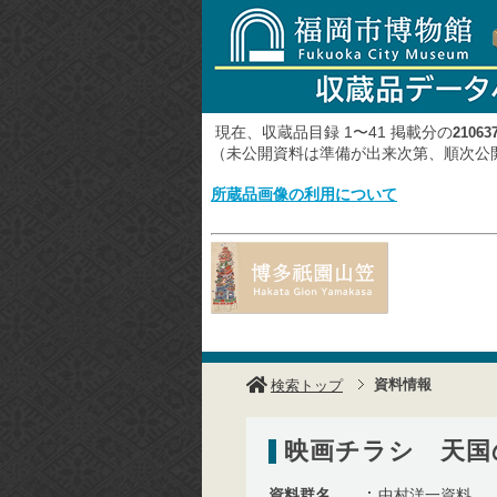
現在、収蔵品目録 1〜41 掲載分の
21063
（未公開資料は準備が出来次第、順次
所蔵品画像の利用について
資料情報
検索トップ
映画チラシ 天国
資料群名
中村洋一資料