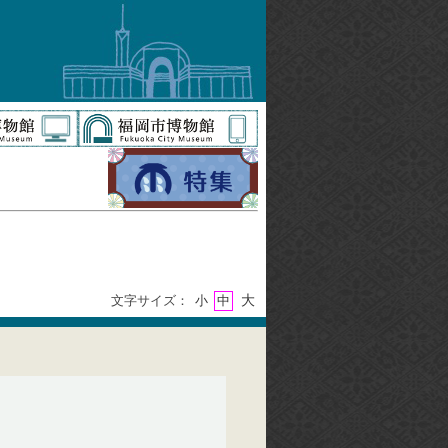
大
文字サイズ：
小
中