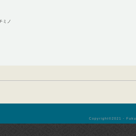
チミノ
Copyright©︎2021 - Fuku