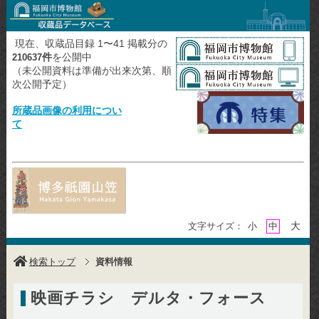
現在、収蔵品目録 1〜41 掲載分の
件
を公開中
210637
（未公開資料は準備が出来次第、順
次公開予定）
所蔵品画像の利用につい
て
大
文字サイズ：
小
中
検索トップ
資料情報
映画チラシ デルタ・フォース