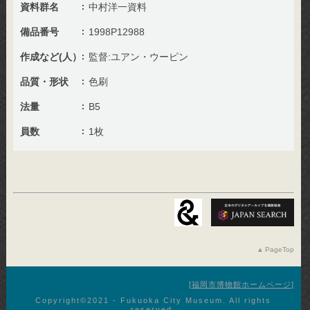
資料群名
中村洋一資料
備品番号
1998P12988
作成など(人）
監督:ユアン・ウーピン
品質・形状
色刷
法量
B5
員数
1枚
PageTop
福岡市博物館ホームページ
Copyright©︎2021 - Fukuoka City Museum. All rights
reserved.