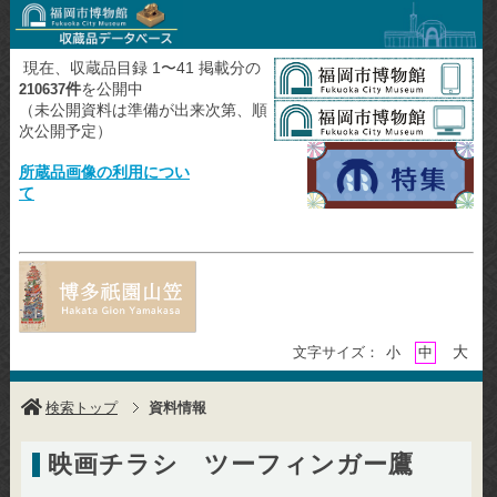
現在、収蔵品目録 1〜41 掲載分の
件
を公開中
210637
（未公開資料は準備が出来次第、順
次公開予定）
所蔵品画像の利用につい
て
大
文字サイズ：
小
中
検索トップ
資料情報
映画チラシ ツーフィンガー鷹