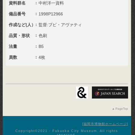
資料群名
中村洋一資料
備品番号
1998P12966
作成など(人）
監督:ブビ・アヴァティ
品質・形状
色刷
法量
B5
員数
4枚
PageTop
福岡市博物館ホームページ
Copyright©︎2021 - Fukuoka City Museum. All rights
reserved.