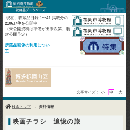
現在、収蔵品目録 1〜41 掲載分の
件
を公開中
210637
（未公開資料は準備が出来次第、順
次公開予定）
所蔵品画像の利用につい
て
大
文字サイズ：
小
中
検索トップ
資料情報
映画チラシ 追憶の旅