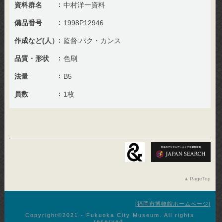
資料群名
中村洋一資料
備品番号
1998P12946
作成など(人）
監督:パク・カンス
品質・形状
色刷
法量
B5
員数
1枚
PageTop
福岡市博物館ホームページ
Copyright©︎2021 - Fukuoka City Museum. All rights
reserved.