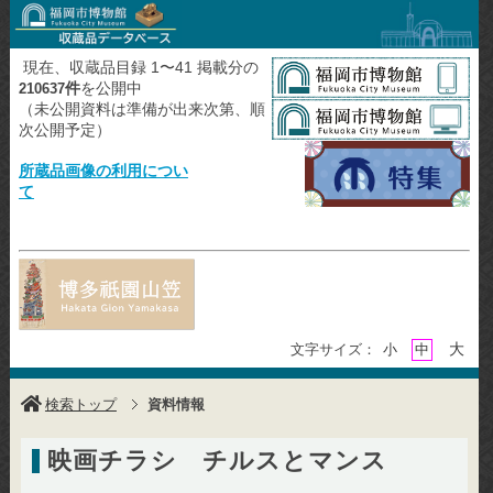
現在、収蔵品目録 1〜41 掲載分の
件
を公開中
210637
（未公開資料は準備が出来次第、順
次公開予定）
所蔵品画像の利用につい
て
大
文字サイズ：
小
中
検索トップ
資料情報
映画チラシ チルスとマンス