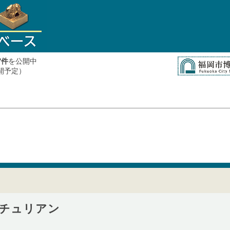
件
を公開中
7
公開予定）
チュリアン