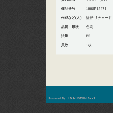
備品番号
1998P12471
作成など(人）
監督:リチャード
品質・形状
色刷
法量
B5
員数
1枚
Powered By
I.B.MUSEUM SaaS