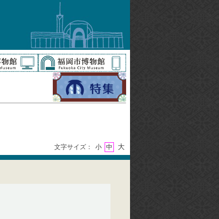
大
文字サイズ：
小
中