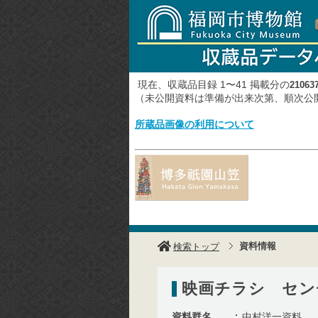
現在、収蔵品目録 1〜41 掲載分の
21063
（未公開資料は準備が出来次第、順次
所蔵品画像の利用について
資料情報
検索トップ
映画チラシ セン
資料群名
中村洋一資料