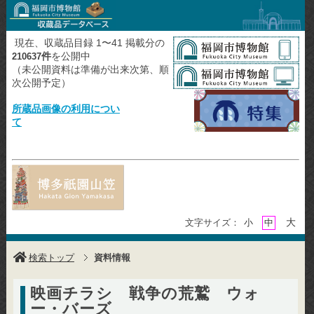
現在、収蔵品目録 1〜41 掲載分の
件
を公開中
210637
（未公開資料は準備が出来次第、順
次公開予定）
所蔵品画像の利用につい
て
大
文字サイズ：
小
中
検索トップ
資料情報
映画チラシ 戦争の荒鷲 ウォ
ー・バーズ