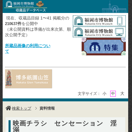
現在、収蔵品目録 1〜41 掲載分の
件
を公開中
210637
（未公開資料は準備が出来次第、順
次公開予定）
所蔵品画像の利用につい
て
大
文字サイズ：
小
中
検索トップ
資料情報
映画チラシ センセーション 淫
溺