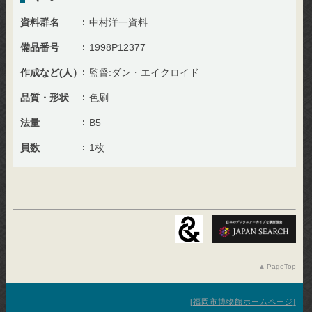
資料群名
中村洋一資料
備品番号
1998P12377
作成など(人）
監督:ダン・エイクロイド
品質・形状
色刷
法量
B5
員数
1枚
PageTop
福岡市博物館ホームページ