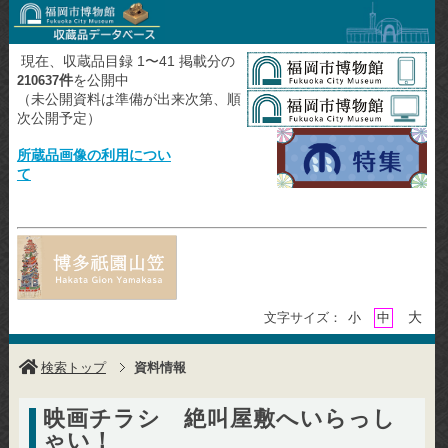
現在、収蔵品目録 1〜41 掲載分の
件
を公開中
210637
（未公開資料は準備が出来次第、順
次公開予定）
所蔵品画像の利用につい
て
大
文字サイズ：
小
中
検索トップ
資料情報
映画チラシ 絶叫屋敷へいらっし
ゃい！