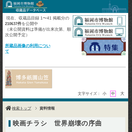
現在、収蔵品目録 1〜41 掲載分の
件
を公開中
210637
（未公開資料は準備が出来次第、順
次公開予定）
所蔵品画像の利用につい
て
大
文字サイズ：
小
中
検索トップ
資料情報
映画チラシ 世界崩壊の序曲