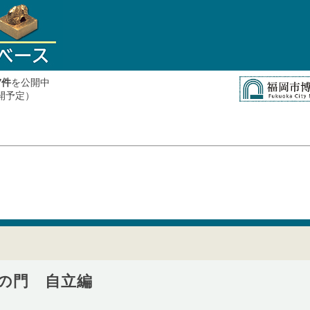
件
を公開中
7
公開予定）
の門 自立編