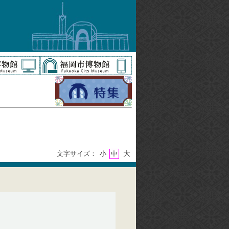
大
文字サイズ：
小
中