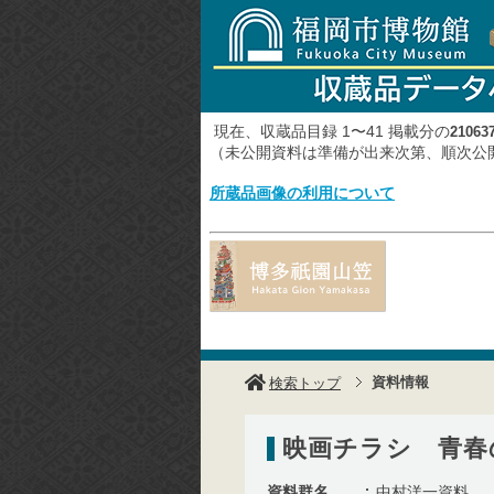
現在、収蔵品目録 1〜41 掲載分の
21063
（未公開資料は準備が出来次第、順次
所蔵品画像の利用について
資料情報
検索トップ
映画チラシ 青春
資料群名
中村洋一資料