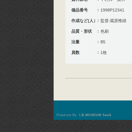
備品番号
1998P12341
作成など(人）
監督:蔵原惟繕
品質・形状
色刷
法量
B5
員数
1枚
Powered By
I.B.MUSEUM SaaS