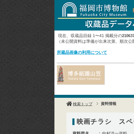
現在、収蔵品目録 1〜41 掲載分の
21063
（未公開資料は準備が出来次第、順次
所蔵品画像の利用について
資料情報
検索トップ
映画チラシ スペ
資料群名
中村洋一資料