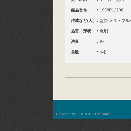
備品番号
1998P12298
作成など(人）
監督:メル・ブル
品質・形状
色刷
法量
B5
員数
4枚
Powered By
I.B.MUSEUM SaaS