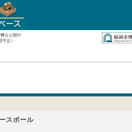
件
を公開中
7
公開予定）
ースボール