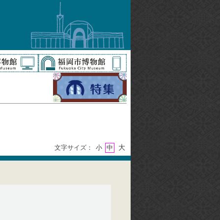
大
文字サイズ：
小
中